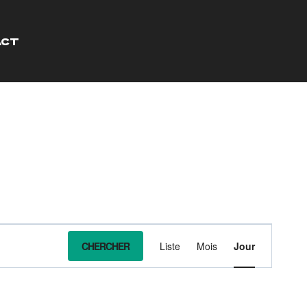
ACT
NAVIG
CHERCHER
Liste
Mois
Jour
DE
VUES