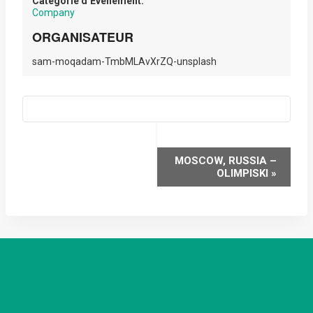
Catégorie d’Évènement:
Company
ORGANISATEUR
sam-moqadam-TmbMLAvXrZQ-unsplash
NAVIGATION
MOSCOW, RUSSIA –
OLIMPISKI
»
ÉVÈNEMENT