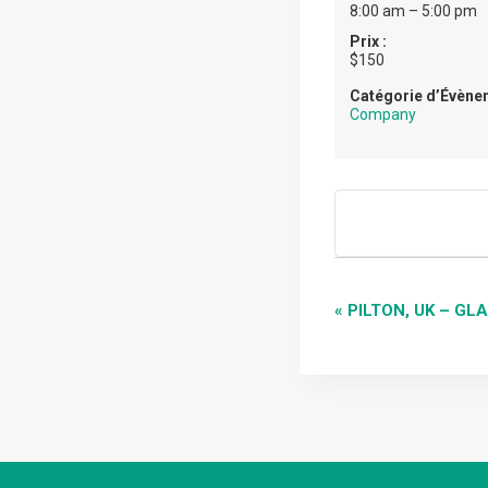
8:00 am – 5:00 pm
Prix :
$150
Catégorie d’Évène
Company
NAVI
«
PILTON, UK – G
ÉVÈN