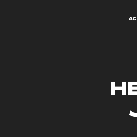
Aller
au
AC
contenu
HE