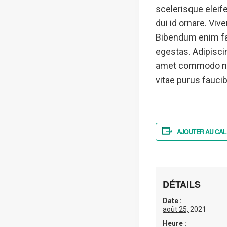
scelerisque eleife
dui id ornare. Viv
Bibendum enim fac
egestas. Adipiscin
amet commodo nulla
vitae purus fauc
AJOUTER AU CAL
DÉTAILS
Date :
août 25, 2021
Heure :