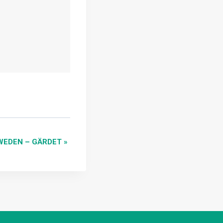
WEDEN – GÄRDET
»