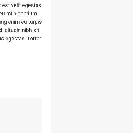
 est velit egestas
n eu mi bibendum.
ing enim eu turpis
licitudin nibh sit
us egestas. Tortor