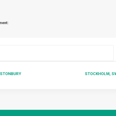
ment:
GATION
LASTONBURY
STOCKHOLM, S
EMENT