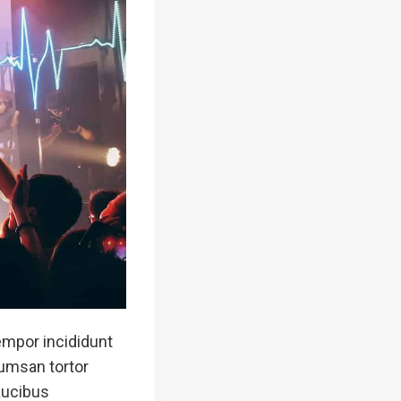
empor incididunt
cumsan tortor
Faucibus