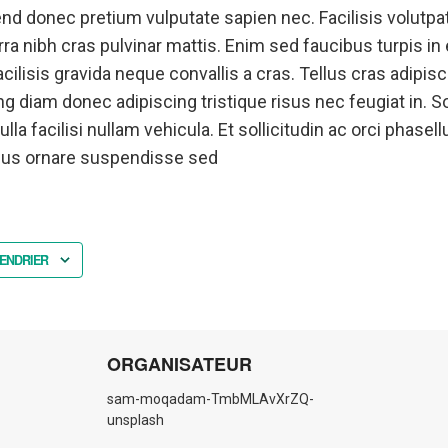
nd donec pretium vulputate sapien nec. Facilisis volutpat
erra nibh cras pulvinar mattis. Enim sed faucibus turpis i
ilisis gravida neque convallis a cras. Tellus cras adipisc
g diam donec adipiscing tristique risus nec feugiat in. Sol
 facilisi nullam vehicula. Et sollicitudin ac orci phasell
ibus ornare suspendisse sed
ENDRIER
ORGANISATEUR
sam-moqadam-TmbMLAvXrZQ-
unsplash