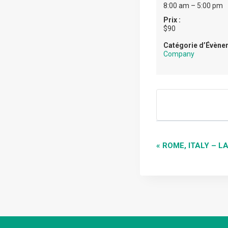
8:00 am – 5:00 pm
Prix :
$90
Catégorie d’Évène
Company
NAVI
«
ROME, ITALY – L
ÉVÈN