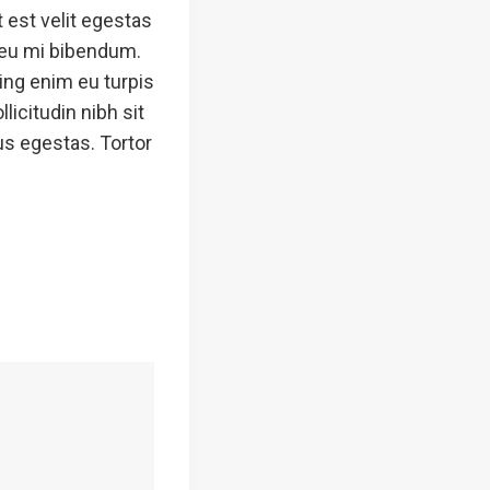
 est velit egestas
n eu mi bibendum.
ing enim eu turpis
licitudin nibh sit
us egestas. Tortor