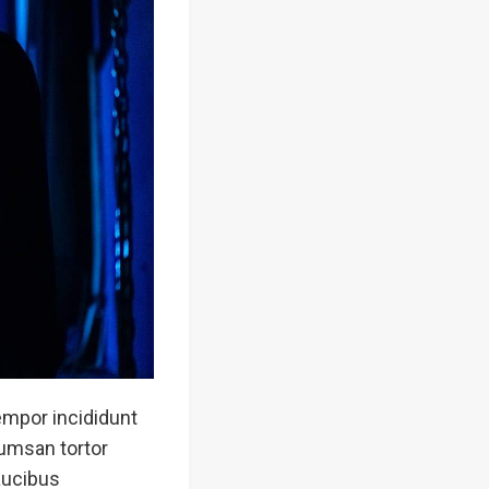
empor incididunt
cumsan tortor
Faucibus