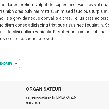
nd donec pretium vulputate sapien nec. Facilisis volutpat
erra nibh cras pulvinar mattis. Enim sed faucibus turpis i
ilisis gravida neque convallis a cras. Tellus cras adipisc
g diam donec adipiscing tristique risus nec feugiat in. Sol
 facilisi nullam vehicula. Et sollicitudin ac orci phasell
ibus ornare suspendisse sed
ENDRIER
ORGANISATEUR
sam-moqadam-TmbMLAvXrZQ-
unsplash