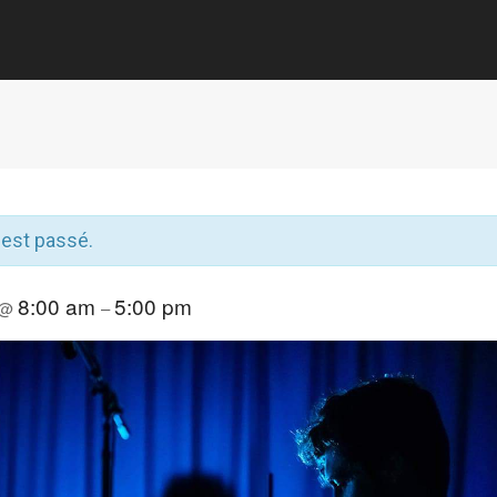
est passé.
8:00 am
5:00 pm
@
–