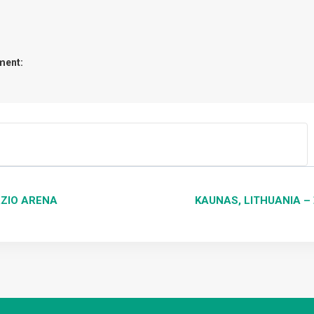
ment:
GATION
AZIO ARENA
KAUNAS, LITHUANIA –
EMENT