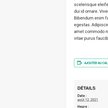
scelerisque eleife
dui id ornare. Viv
Bibendum enim fac
egestas. Adipiscin
amet commodo nulla
vitae purus fauc
AJOUTER AU CAL
DÉTAILS
Date :
août 12, 2021
Heure :